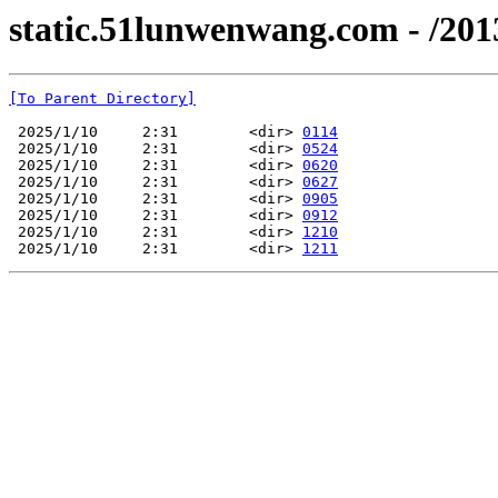
static.51lunwenwang.com - /201
[To Parent Directory]
 2025/1/10     2:31        <dir> 
0114
 2025/1/10     2:31        <dir> 
0524
 2025/1/10     2:31        <dir> 
0620
 2025/1/10     2:31        <dir> 
0627
 2025/1/10     2:31        <dir> 
0905
 2025/1/10     2:31        <dir> 
0912
 2025/1/10     2:31        <dir> 
1210
 2025/1/10     2:31        <dir> 
1211