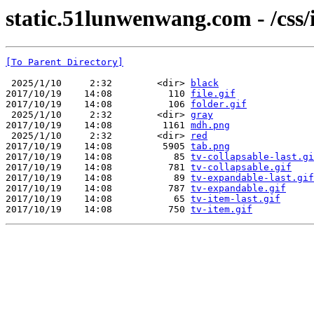
static.51lunwenwang.com - /css/
[To Parent Directory]
 2025/1/10     2:32        <dir> 
black
2017/10/19    14:08          110 
file.gif
2017/10/19    14:08          106 
folder.gif
 2025/1/10     2:32        <dir> 
gray
2017/10/19    14:08         1161 
mdh.png
 2025/1/10     2:32        <dir> 
red
2017/10/19    14:08         5905 
tab.png
2017/10/19    14:08           85 
tv-collapsable-last.gi
2017/10/19    14:08          781 
tv-collapsable.gif
2017/10/19    14:08           89 
tv-expandable-last.gif
2017/10/19    14:08          787 
tv-expandable.gif
2017/10/19    14:08           65 
tv-item-last.gif
2017/10/19    14:08          750 
tv-item.gif